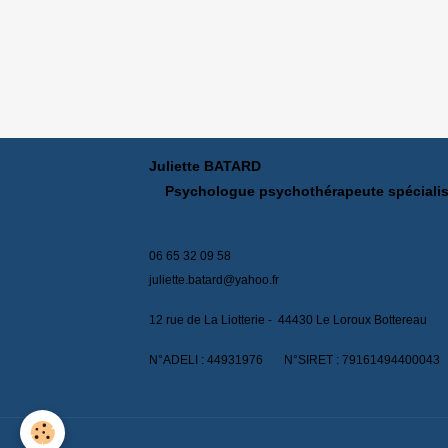
Juliette
Psychologue psychothérapeut
06 65 32
juliette.batard@yahoo.fr
12 rue de La Liotterie -
44430 Le Loroux Bottereau
N°ADELI : 44931976 N°SIRET : 79161494400043