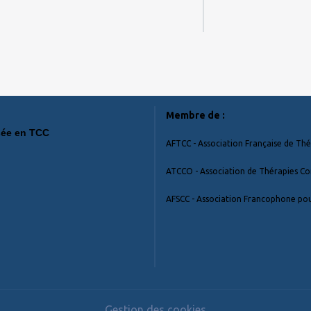
 BATARD
Membre de :
e spécialisée en TCC
AFTCC - Association Française de Th
ATCCO - Association de Thérapies Co
 09 58
AFSCC - Association Francophone po
Gestion des cookies