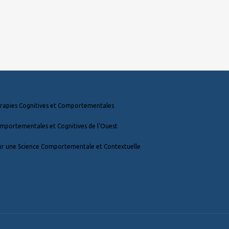
érapies Cognitives et Comportementales
mportementales et Cognitives de l'Ouest
ur une Science Comportementale et Contextuelle